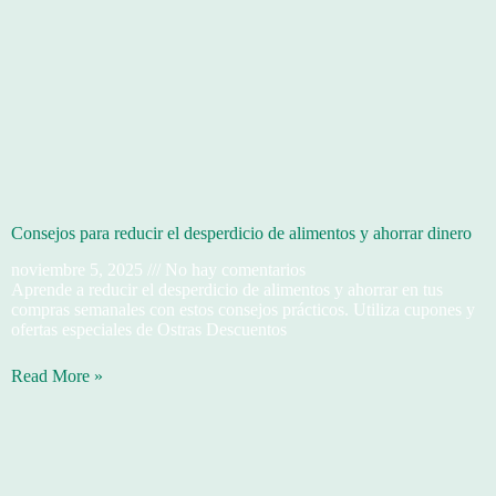
Consejos para reducir el desperdicio de alimentos y ahorrar dinero
noviembre 5, 2025
No hay comentarios
Aprende a reducir el desperdicio de alimentos y ahorrar en tus
compras semanales con estos consejos prácticos. Utiliza cupones y
ofertas especiales de Ostras Descuentos
Read More »