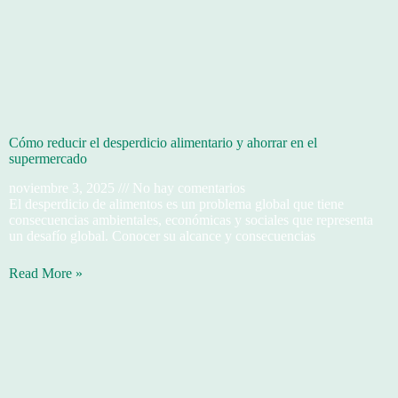
Cómo reducir el desperdicio alimentario y ahorrar en el
supermercado
noviembre 3, 2025
No hay comentarios
El desperdicio de alimentos es un problema global que tiene
consecuencias ambientales, económicas y sociales que representa
un desafío global. Conocer su alcance y consecuencias
Read More »